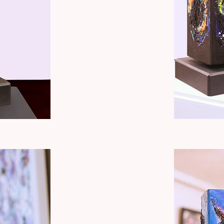
Totem
"
Impasse
éclairée"