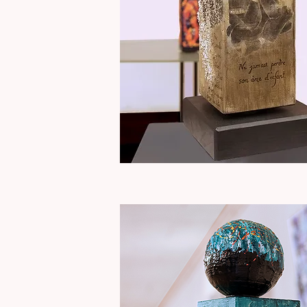
Totem
"
Aperçu rapide
L'enfant
intérieur"