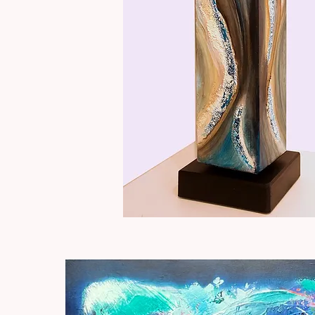
Totem
"Caresse
Aperçu rapide
céleste"