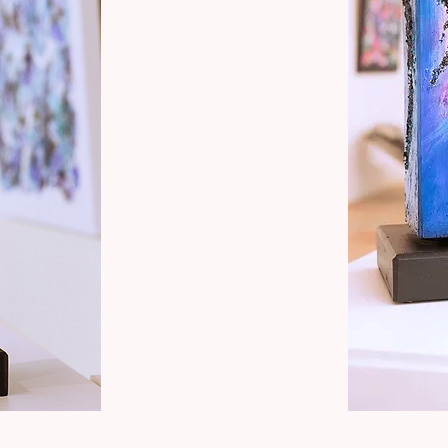
Totem
"Sérénité
Cristaline"