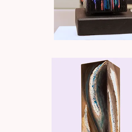
Totem
"Lueur
Aperçu rapide
luminescente"