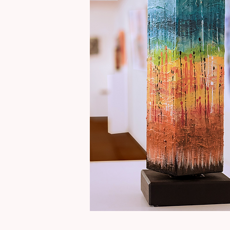
Totem
"Jamais
Aperçu rapide
seul"