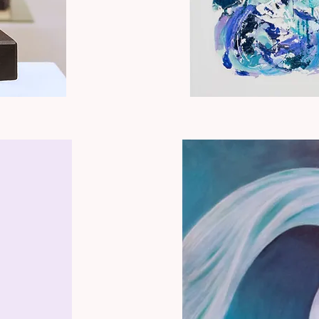
Les
flots
bleus