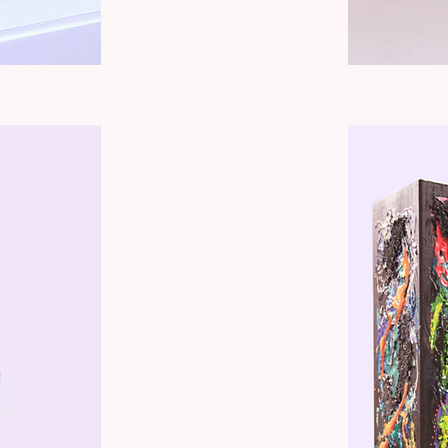
Totem
"Coulée
d'énergie"