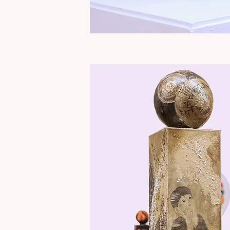
Totem
"Impasse
Aperçu rapide
éclairée"