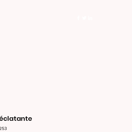
TOTEMS
TABLEAUX ART
Plus
éclatante
7253