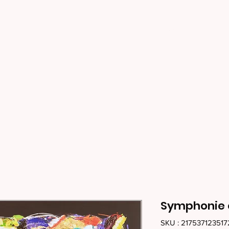
QUI EST SOHEN
VOIR LA BOUTIQUE
Symphonie 
SKU : 21753712351